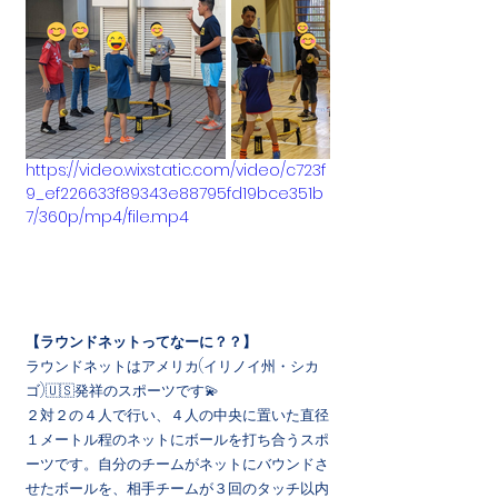
https://video.wixstatic.com/video/c723f
9_ef226633f89343e88795fd19bce351b
7/360p/mp4/file.mp4
【ラウンドネットってなーに？？】
ラウンドネットはアメリカ(イリノイ州・シカ
ゴ)🇺🇸発祥のスポーツです💫
２対２の４人で行い、４人の中央に置いた直径
１メートル程のネットにボールを打ち合うスポ
ーツです。自分のチームがネットにバウンドさ
せたボールを、相手チームが３回のタッチ以内