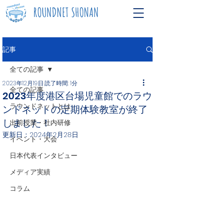
ROUNDNET SHONAN
記事
全ての記事
2023年12月19日
読了時間: 1分
全ての記事
2023年度港区台場児童館でのラウ
ラウンドネットとは
ンドネットの定期体験教室が終了
しました！
出前授業・社内研修
更新日：
2024年2月28日
イベント・大会
日本代表インタビュー
メディア実績
コラム