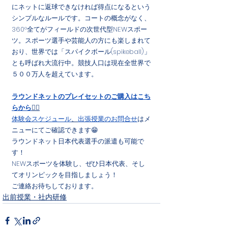
にネットに返球できなければ得点になるという
シンプルなルールです。コートの概念がなく、
360°全てがフィールドの次世代型NEWスポー
ツ。スポーツ選手や芸能人の方にも楽しまれて
おり、世界では「スパイクボール(spikeball)」
とも呼ばれ大流行中。競技人口は現在全世界で
５００万人を超えています。
ラウンドネットのプレイセットのご購入はこち
らから
🏃‍♂️
体験会スケジュール
、
出張授業のお問合せ
はメ
ニューにてご確認できます😁
ラウンドネット日本代表選手の派遣も可能で
す！
NEWスポーツを体験し、ぜひ日本代表、そし
てオリンピックを目指しましょう！
ご連絡お待ちしております。
出前授業・社内研修