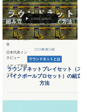
全ての記事
ラウンドネッ
トとは
Load video
出前授業・社
内研修
イベント・大
会
2023年1月24日
日本代表イン
タビュー
ラウンドネットとは
メディア実績
ラウンドネットプレイセット（ス
コラム
パイクボールプロセット）の組立
方法