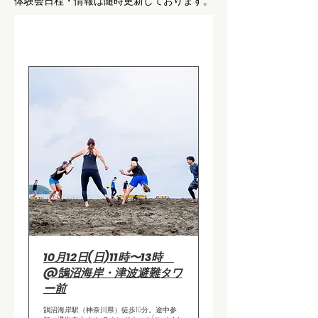
体験会日程・情報は随時更新しております。
10月12日(日)11時〜13時
@鵠沼海岸・津波避難タワ
ー前
鵠沼海岸駅（神奈川県）徒歩10分。途中参