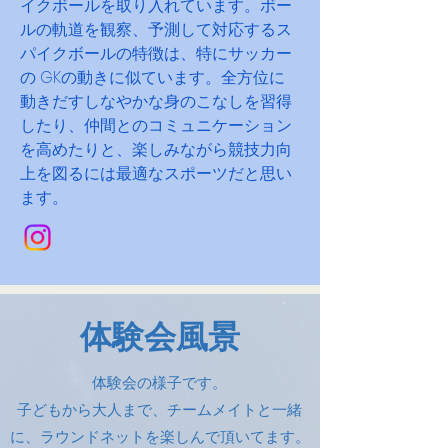
イクボールを取り入れています。ボー
ルの軌道を観察、予測して対応するス
パイクボールの特徴は、特にサッカー
の GKの動きに似ています。全方位に
動きだすしなやかな身のこなしを習得
したり、仲間とのコミュニケーション
を高めたりと、楽しみながら競技力向
上を図るには最適なスポーツだと思い
ます。
体験会風景
体験会の様子です。
​子どもから大人まで、チームメイトと一緒
に、ラウンドネットを楽しんで頂いてます。